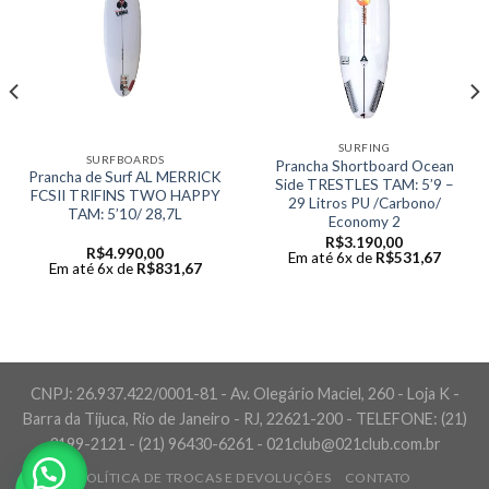
SURFING
SURFBOARDS
Prancha Shortboard Ocean
Prancha de Surf AL MERRICK
Side TRESTLES TAM: 5’9 –
FCSII TRIFINS TWO HAPPY
29 Litros PU /Carbono/
TAM: 5’10/ 28,7L
Economy 2
R$
3.190,00
R$
4.990,00
Em até 6x de
R$
531,67
Em até 6x de
R$
831,67
CNPJ: 26.937.422/0001-81 - Av. Olegário Maciel, 260 - Loja K -
Barra da Tijuca, Rio de Janeiro - RJ, 22621-200 - TELEFONE: (21)
3199-2121 - (21) 96430-6261 - 021club@021club.com.br
POLÍTICA DE TROCAS E DEVOLUÇÕES
CONTATO