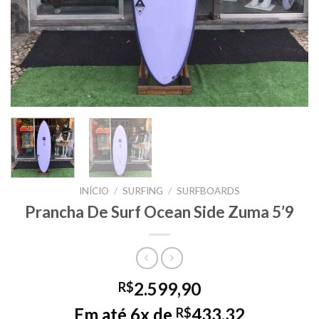
INÍCIO
/
SURFING
/
SURFBOARDS
Prancha De Surf Ocean Side Zuma 5’9
2.599,90
R$
Em até 6x de
433,32
R$