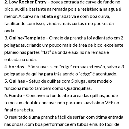
2.
Low Rocker Entry
– pouca entrada de curva de fundo no
bico, auxilia bastante na remada pois a resistência na agua é
menor. A curva na rabeta é gradativa e com boa curva,
facilitando com isso, viradas mais curtas e no pocket da
onda.
3.
Online/Template
– O meio da prancha foi adiantado em 2
polegadas, criando um pouco mais de área de bico, excelente
planeio nas partes “flat” da onda e auxílio na remada e
entrada na onda.
4.
bordas
– São suaves sem “edge” em sua extensão, salvo a 3
polegadas da quilha para trás aonde o “edge” é acentuado.
5.
Quilhas
– Setup de quilhas com 5 plugs , este modelo
funciona muito também como Quadriquihas.
6.
Fundo
– Concave no fundo até a área das quilhas, aonde
temos um double concave indo para um suavíssimo VEE no
final da rabeta.
O resultado é uma prancha fácil de surfar, com ótima entrada
nas ondas, com boa performance em tubos e muito fácil de