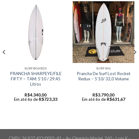
SURFBOARDS
SURFING
PRANCHA SHARPEYE/FILE
Prancha De Surf Lost Rocket
FIFTY – TAM: 5’10 / 29.45
Redux – 5’10/ 32,0 Volume
Litros
R$
4.340,00
R$
3.790,00
Em até 6x de
R$
723,33
Em até 6x de
R$
631,67
CNPJ: 26.937.422/0001-81 - Av. Olegário Maciel, 260 - Loja K -