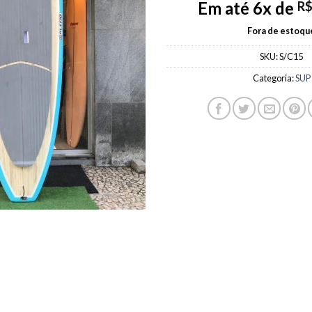
Em até 6x de
R
was
R$4
Fora de estoqu
SKU:
S/C15
Categoria:
SUP