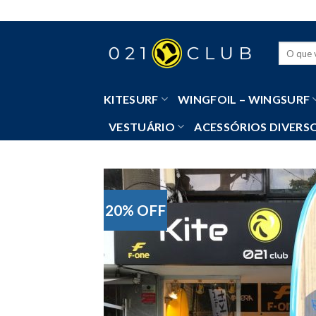
Skip
to
content
Pesquisa
por:
KITESURF
WINGFOIL – WINGSURF
VESTUÁRIO
ACESSÓRIOS DIVERS
20% OFF