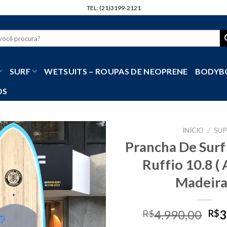
TEL: (21)3199-2121
r
SURF
WETSUITS – ROUPAS DE NEOPRENE
BODYB
OS
INÍCIO
/
SUP
Prancha De Surf
Ruffio 10.8 ( 
Madeira
Ori
4.990,00
3
R$
R$
pri