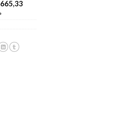
665,33
$
:
is:
.990,00.
R$3.992,00.
e