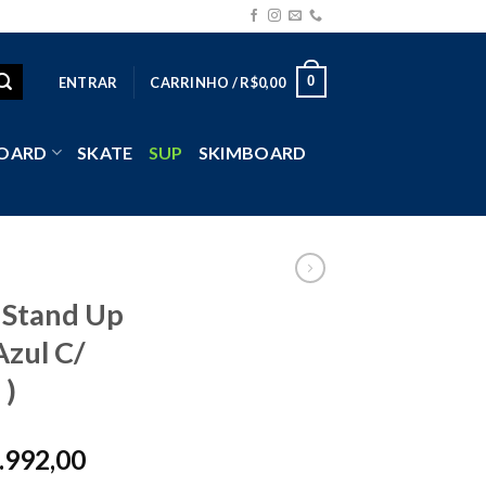
0
ENTRAR
CARRINHO /
R$
0,00
OARD
SKATE
SUP
SKIMBOARD
 Stand Up
Azul C/
 )
ginal
Current
.992,00
ce
price