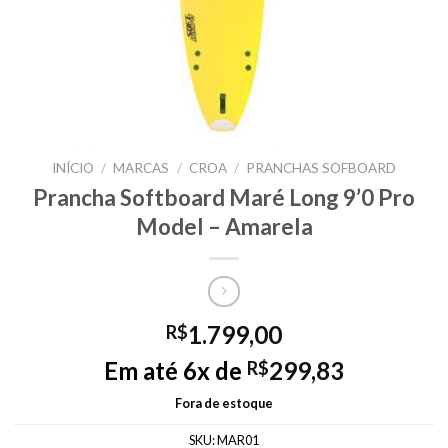
INÍCIO
/
MARCAS
/
CROA
/
PRANCHAS SOFBOARD
Prancha Softboard Maré Long 9’0 Pro
Model – Amarela
1.799,00
R$
Em até 6x de
299,83
R$
Fora de estoque
SKU:
MAR01