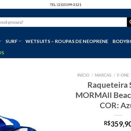
TEL: (21)3199-2121
r
SURF
WETSUITS – ROUPAS DE NEOPRENE
BODYB
OS
INÍCIO
/
MARCAS
/
F-ONE
Raqueteira 
MORMAII Beach
COR: Az
359,9
R$