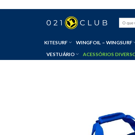
Skip
to
content
Pesquisa
por:
KITESURF
WINGFOIL – WINGSURF
VESTUÁRIO
ACESSÓRIOS DIVERS