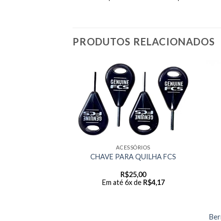
PRODUTOS RELACIONADOS
ACESSÓRIOS
CHAVE PARA QUILHA FCS
R$
25,00
Em até 6x de
R$
4,17
OS DIVERSOS
ruck T Mentex
59,70
Ber