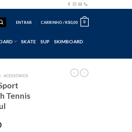
0
ENTRAR
CARRINHO /
R$
0,00
OARD
SKATE
SUP
SKIMBOARD
/
ACESSÓRIOS
Sport
 Tennis
ul
0