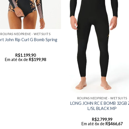
ROUPAS NEOPRENE - WETSUITS
rt John Rip Curl G Bomb Spring
R$
1.199,90
Em até 6x de
R$
199,98
ROUPAS NEOPRENE - WETSUITS
LONG JOHN RC E BOMB 32GB 
L/SL BLACK MP
R$
2.799,99
Em até 6x de
R$
466,67