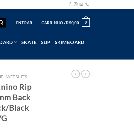
0
ENTRAR
CARRINHO /
R$
0,00
OARD
SKATE
SUP
SKIMBOARD
E - WETSUITS
inino Rip
mm Back
ck/Black
/G