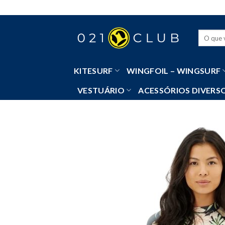
Skip
to
content
Pesquisa
por:
KITESURF
WINGFOIL – WINGSURF
VESTUÁRIO
ACESSÓRIOS DIVERS