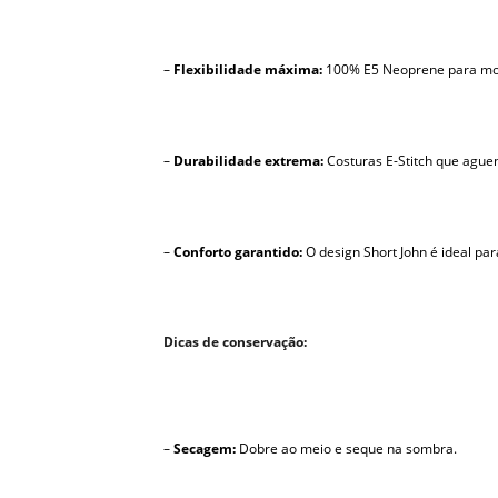
–
Flexibilidade máxima:
100% E5 Neoprene para mov
–
Durabilidade extrema:
Costuras E-Stitch que ague
–
Conforto garantido:
O design Short John é ideal pa
Dicas de conservação:
–
Secagem:
Dobre ao meio e seque na sombra.