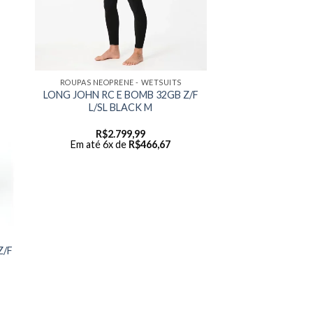
ROUPAS NEOPRENE - WETSUITS
LONG JOHN RC E BOMB 32GB Z/F
L/SL BLACK M
R$
2.799,99
Em até 6x de
R$
466,67
Z/F