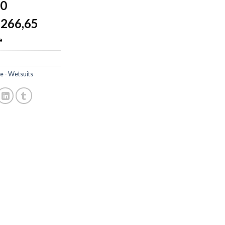
90
266,65
$
e
 - Wetsuits