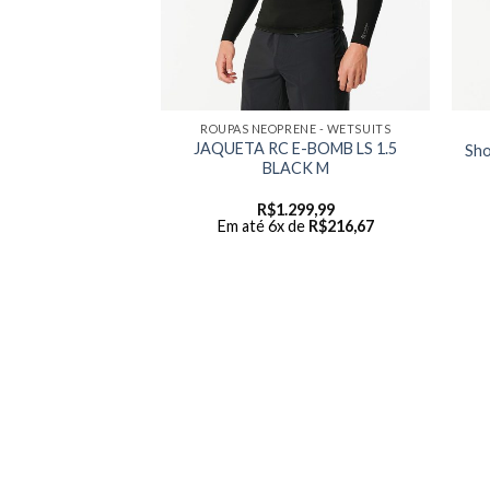
ENE - WETSUITS
ROUPAS NEOPRENE - WETSUITS
N RIP CURL
JAQUETA RC E-BOMB LS 1.5
Sho
B C/ZIP PEACH
BLACK M
/PP
599,90
R$
1.299,99
 de
R$
433,32
Em até 6x de
R$
216,67