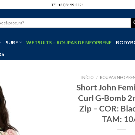
TEL: (21)3199-2121
r
SURF
WETSUITS – ROUPAS DE NEOPRENE
BODYB
OS
INÍCIO
/
ROUPAS NEOPREN
Short John Fem
Curl G-Bomb 2
Zip – COR: Bla
TAM: 10