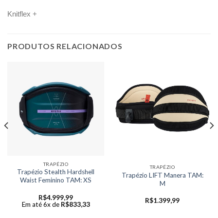
Knitflex +
PRODUTOS RELACIONADOS
TRAPÉZIO
TRAPÉZIO
Trapézio Stealth Hardshell
Trapézio LIFT Manera TAM:
Waist Feminino TAM: XS
M
R$
4.999,99
R$
1.399,99
Em até 6x de
R$
833,33