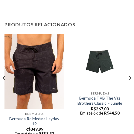
PRODUTOS RELACIONADOS
BERMUDAS
Bermuda TVB The Vaz
Brothers Classic – Jungle
R$
267,00
Em até 6x de
R$
44,50
BERMUDAS
Bermuda Rc Medina Layday
19
R$
349,99
Em até 6x de
R$
58,33