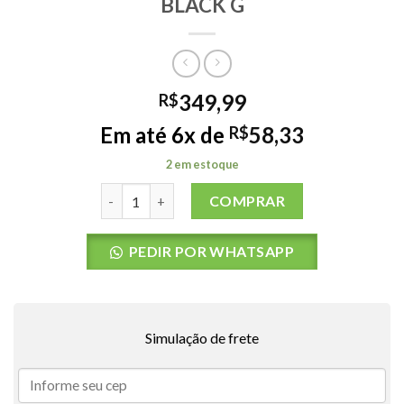
BLACK G
349,99
R$
Em até 6x de
58,33
R$
2 em estoque
BERMUDA AGUA RC SG SPLICED 5 BLACK G quan
COMPRAR
PEDIR POR WHATSAPP
Simulação de frete