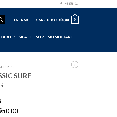
0
ENTRAR
CARRINHO /
R$
0,00
OARD
SKATE
SUP
SKIMBOARD
SHORTS
SSIC SURF
G
9
50,00
$