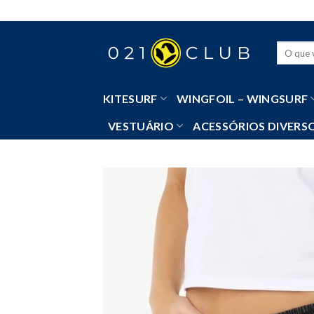
Skip
to
content
Pesquisa
por:
KITESURF
WINGFOIL – WINGSURF
VESTUÁRIO
ACESSÓRIOS DIVERS