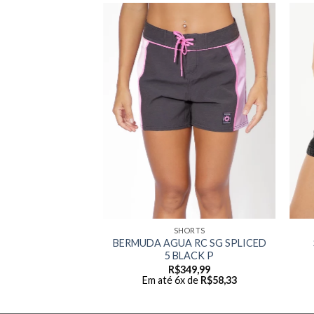
ORTS
SHORTS
CLASSIC SURF
BERMUDA AGUA RC SG SPLICED
CK M
5 BLACK P
99,99
R$
349,99
 de
R$
50,00
Em até 6x de
R$
58,33