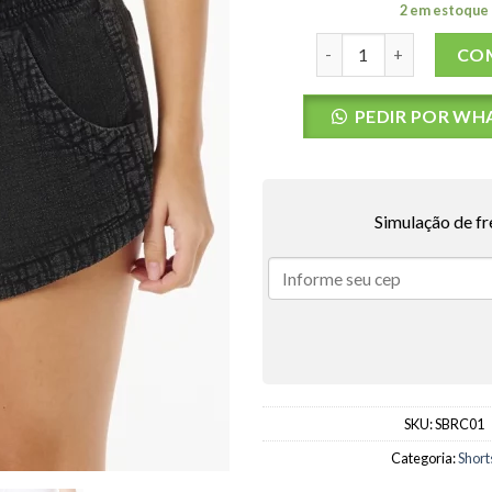
2 em estoque
SHORTS RC CLASSIC SU
CO
PEDIR POR WH
Simulação de fr
SKU:
SBRC01
Categoria:
Short