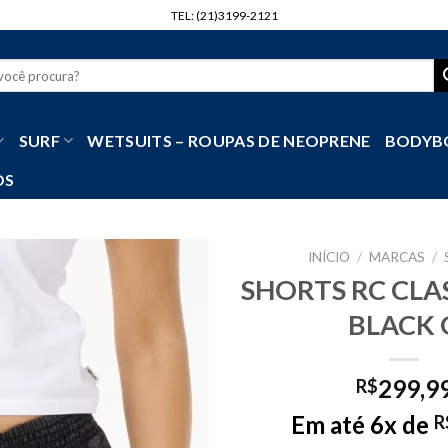
TEL: (21)3199-2121
r
SURF
WETSUITS – ROUPAS DE NEOPRENE
BODYB
OS
INÍCIO
/
MARCAS
/
SHORTS RC CLA
BLACK 
299,9
R$
Em até 6x de
R