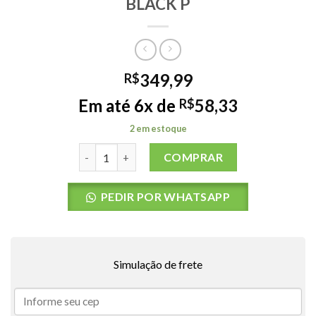
BLACK P
349,99
R$
Em até 6x de
58,33
R$
2 em estoque
BERMUDA AGUA RC SG SPLICED 5 BLACK P quant
COMPRAR
PEDIR POR WHATSAPP
Simulação de frete