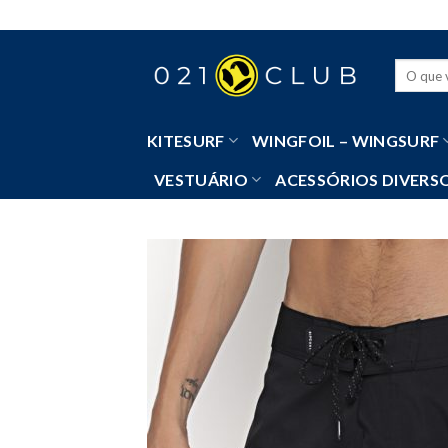
Skip
to
content
Pesquisa
por:
KITESURF
WINGFOIL – WINGSURF
VESTUÁRIO
ACESSÓRIOS DIVERS