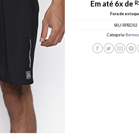
Em até 6x de
R
Fora de estoqu
SKU:
RPBD02
Categoria:
Bermu