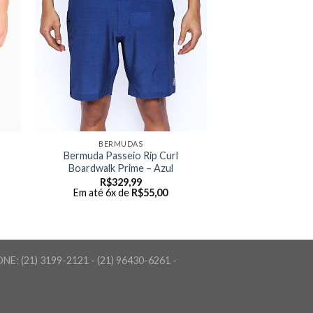
BERMUDAS
Bermuda Passeio Rip Curl
Boardwalk Prime – Azul
R$
329,99
Em até 6x de
R$
55,00
FONE: (21) 3199-2121 - (21) 96430-6261 -