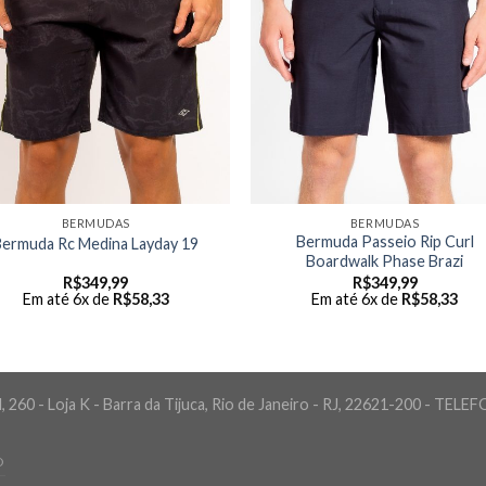
BERMUDAS
BERMUDAS
Bermuda Passeio Rip Curl
Bermuda Rc Medina Layday 19
Boardwalk Phase Brazi
R$
349,99
R$
349,99
Em até 6x de
R$
58,33
Em até 6x de
R$
58,33
 260 - Loja K - Barra da Tijuca, Rio de Janeiro - RJ, 22621-200 - TELE
O