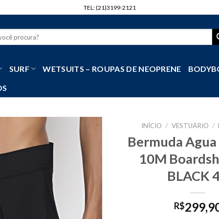
TEL: (21)3199-2121
r
SURF
WETSUITS – ROUPAS DE NEOPRENE
BODYB
OS
INÍCIO
/
VESTUÁRIO
/
Bermuda Agua 
10M Boardsh
BLACK 
299,9
R$