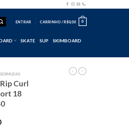
0
ENTRAR
CARRINHO /
R$
0,00
OARD
SKATE
SUP
SKIMBOARD
BERMUDAS
Rip Curl
ort 18
40
0