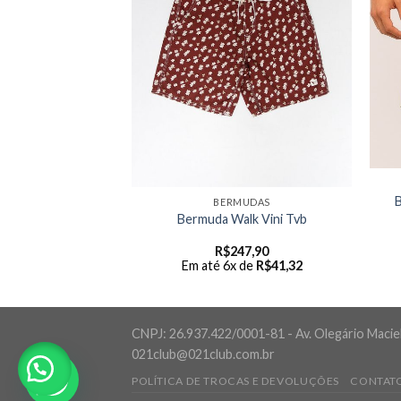
MUDAS
seio Rip Curl
BERMUDAS
alk Phase
Bermuda Walk Vini Tvb
49,99
 de
R$
75,00
R$
247,90
Em até 6x de
R$
41,32
CNPJ: 26.937.422/0001-81 - Av. Olegário Maciel,
021club@021club.com.br
POLÍTICA DE TROCAS E DEVOLUÇÕES
CONTAT