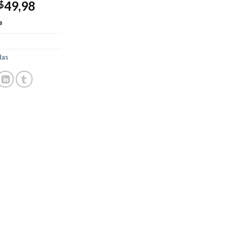
49,98
$
e
das