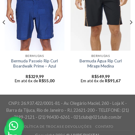
BERMUDAS
BERMUDAS
Bermuda Passeio Rip Curl
Bermuda Água Rip Curl
Boardwalk Prime – Azul
Mirage Medina
R$
329,99
R$
549,99
Em até 6x de
R$
55,00
Em até 6x de
R$
91,67
CNPJ: 26.937.422/0001-81 - Av. Olegário Maciel, 260 - Loja K -
Barra da Tijuca, Rio de Janeiro - RJ, 22621-200 - TELEFONE: (21)
3199-2121 - (21) 96430-6261 - 021club@021club.com.br
POLÍTICA DE TROCAS E DEVOLUÇÕES
CONTATO