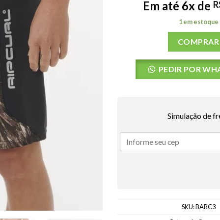
Em até 6x de
R
1 em estoque
COMPRAR
PEDIR POR WH
Simulação de fr
SKU:
BARC3