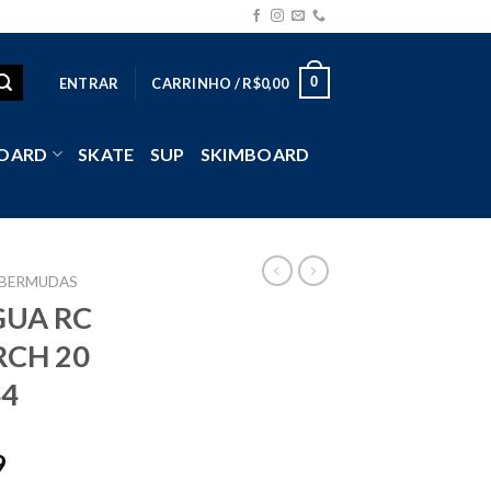
0
ENTRAR
CARRINHO /
R$
0,00
OARD
SKATE
SUP
SKIMBOARD
BERMUDAS
UA RC
RCH 20
44
9