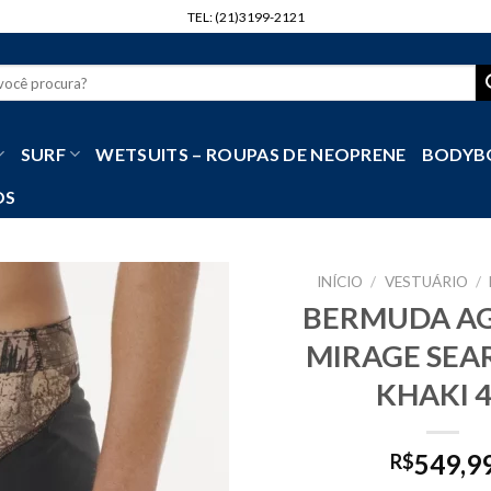
TEL: (21)3199-2121
r
SURF
WETSUITS – ROUPAS DE NEOPRENE
BODYB
OS
INÍCIO
/
VESTUÁRIO
/
BERMUDA AG
MIRAGE SEA
KHAKI 
549,9
R$