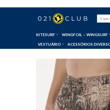
Skip
to
content
Pesquisa
por:
KITESURF
WINGFOIL – WINGSURF
VESTUÁRIO
ACESSÓRIOS DIVERS