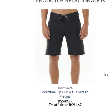
PRODUTOS RELACIONADOS
B
MUDAS
BERMUDAS
Rip Curl Mirage
Bermuda Rip Curl Água Mirage
– Vermelha
Medina
99,99
R$
549,99
 de
R$
83,33
Em até 6x de
R$
91,67