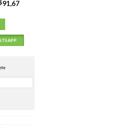
91,67
$
ATSAPP
ete