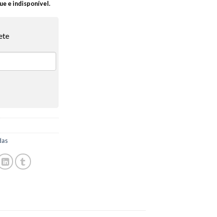
ue e indisponível.
ete
das