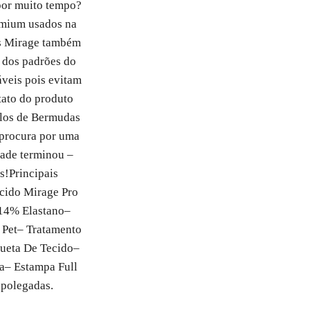
or muito tempo?
emium usados na
s Mirage também
 dos padrões do
áveis pois evitam
tato do produto
los de Bermudas
 procura por uma
dade terminou –
s!
Principais
cido Mirage Pro
 14% Elastano
–
 Pet
– Tratamento
queta De Tecido
–
a
– Estampa Full
polegadas.