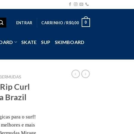
0
ENTRAR
CARRINHO /
R$
0,00
OARD
SKATE
SUP
SKIMBOARD
BERMUDAS
Rip Curl
 Brazil
icas para o surf!
melhores e mais
 Bermudas Mirage