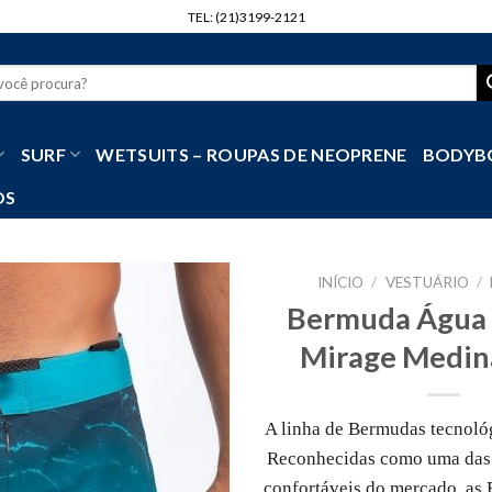
TEL: (21)3199-2121
r
SURF
WETSUITS – ROUPAS DE NEOPRENE
BODYB
OS
INÍCIO
/
VESTUÁRIO
/
Bermuda Água 
Mirage Medina
A linha de Bermudas tecnológ
Reconhecidas como uma das 
confortáveis do mercado, as