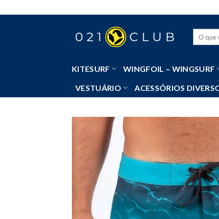
Skip
to
content
Pesquisa
por:
KITESURF
WINGFOIL – WINGSURF
VESTUÁRIO
ACESSÓRIOS DIVERS