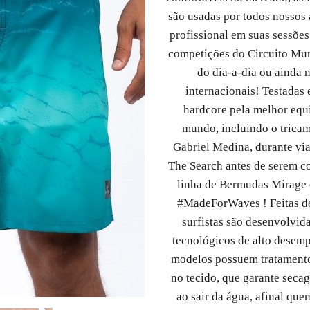
são usadas por todos nossos 
profissional em suas sessões 
competições do Circuito Mun
do dia-a-dia ou ainda 
internacionais! Testadas
hardcore pela melhor equi
mundo, incluindo o trica
Gabriel Medina, durante vi
The Search antes de serem co
linha de Bermudas Mirage 
#MadeForWaves !
Feitas d
surfistas são desenvolvid
tecnológicos de alto desem
modelos possuem tratamen
no tecido, que garante seca
ao sair da água, afinal que