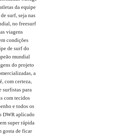
atletas da equipe
de surf, seja nas
dial, no freesurf
nas viagens
 em condições
pe de surf do
mpeão mundial
agens do projeto
mercializadas, a
é, com certeza,
e surfistas para
as com tecidos
penho e todos os
to DWR aplicado
gem super rápida
m gosta de ficar