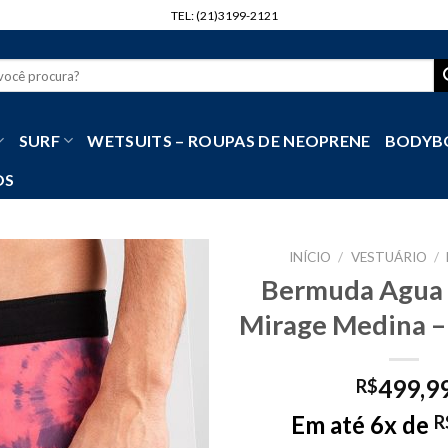
TEL: (21)3199-2121
r
SURF
WETSUITS – ROUPAS DE NEOPRENE
BODYB
OS
INÍCIO
/
VESTUÁRIO
/
Bermuda Agua 
Mirage Medina –
499,9
R$
Em até 6x de
R