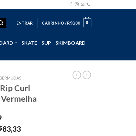
0
ENTRAR
CARRINHO /
R$
0,00
OARD
SKATE
SUP
SKIMBOARD
BERMUDAS
Rip Curl
 Vermelha
9
83,33
$