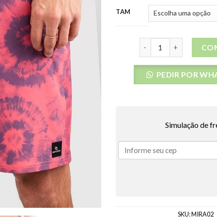
TAM
Bermuda Agua Rip Curl 
CO
PEDIR POR WH
Simulação de fr
SKU:
MIRA02