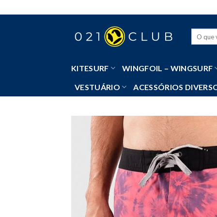
Skip
to
content
Pesquisa
por:
KITESURF
WINGFOIL – WINGSURF
VESTUÁRIO
ACESSÓRIOS DIVERS