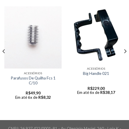
ACESSÓRIOS
Big Handle 021
ACESSÓRIOS
Parafusos De Quilha Fcs 1
C/10
R$
229,00
Em até 6x de
R$
38,17
R$
49,90
Em até 6x de
R$
8,32
CNPJ: 26.937.422/0001-81 - Av. Olegário Maciel, 260 - Loja K -