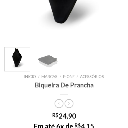
INÍCIO
/
MARCAS
/
F-ONE
/
ACESSÓRIOS
Biqueira De Prancha
24,90
R$
Em até 6x de
4,15
R$