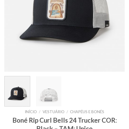
INÍCIO
/
VESTUÁRIO
/
CHAPÉUS E BONÉS
Boné Rip Curl Bells 24 Trucker COR:
Black – TAM: Unico