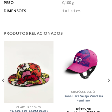
PESO
0,100 g
DIMENSÕES
1 × 1 × 1 cm
PRODUTOS RELACIONADOS
CHAPÉUS E BONÉS
Boné Para Velejo WindBra
Feminino
CHAPÉUS E BONÉS
R$
129,90
CHAPEU RC FARM REVO