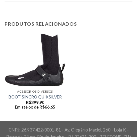
PRODUTOS RELACIONADOS
ACESSÓRIOS DIVERSOS
BOOT SINCRO QUIKSILVER
R$
399,90
Em até 6x de
R$
66,65
CNPJ: 26.937.422/0001-81 - Av. Olegário Maciel, 260 - Loja K -
Barra da Tijuca, Rio de Janeiro - RJ, 22621-200 - TELEFONE: (21)