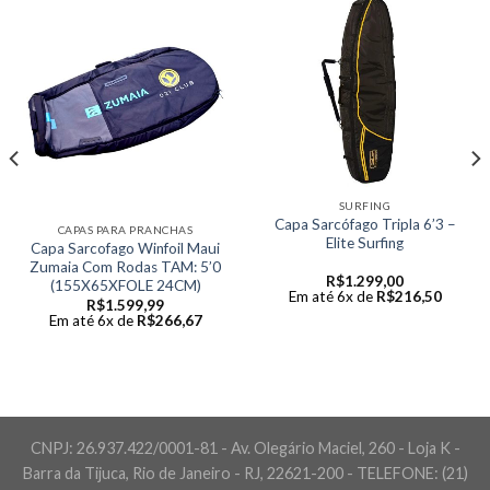
SURFING
Capa Sarcófago Tripla 6’3 –
CAPAS PARA PRANCHAS
Elite Surfing
Capa Sarcofago Winfoil Maui
Zumaia Com Rodas TAM: 5’0
R$
1.299,00
(155X65XFOLE 24CM)
Em até 6x de
R$
216,50
R$
1.599,99
Em até 6x de
R$
266,67
CNPJ: 26.937.422/0001-81 - Av. Olegário Maciel, 260 - Loja K -
Barra da Tijuca, Rio de Janeiro - RJ, 22621-200 - TELEFONE: (21)