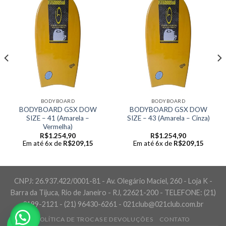
BODYBOARD
BODYBOARD
BODYBOARD GSX DOW
BODYBOARD GSX DOW
SIZE – 41 (Amarela –
SIZE – 43 (Amarela – Cinza)
Vermelha)
R$
1.254,90
R$
1.254,90
Em até 6x de
R$
209,15
Em até 6x de
R$
209,15
CNPJ: 26.937.422/0001-81 - Av. Olegário Maciel, 260 - Loja K -
Barra da Tijuca, Rio de Janeiro - RJ, 22621-200 - TELEFONE: (21)
3199-2121 - (21) 96430-6261 - 021club@021club.com.br
POLÍTICA DE TROCAS E DEVOLUÇÕES
CONTATO