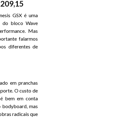
209,15
$
nesis GSX é uma
ão do bloco Wave
performance. Mas
portante falarmos
pos diferentes de
izado em pranchas
sporte. O custo de
 é bem em conta
o bodyboard, mas
bras radicais que