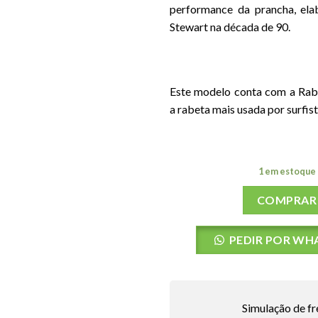
performance da prancha, el
Stewart na década de 90.
Este modelo conta com a Rab
a rabeta mais usada por surfist
1 em estoque
COMPRAR
PEDIR POR WH
Simulação de fr