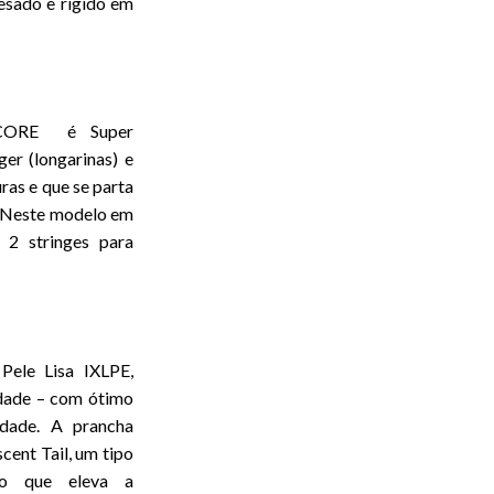
sado e rígido em
 CORE é Super
er (longarinas) e
ras e que se parta
. Neste modelo em
 2 stringes para
Pele Lisa IXLPE,
dade – com ótimo
idade. A prancha
ent Tail, um tipo
do que eleva a