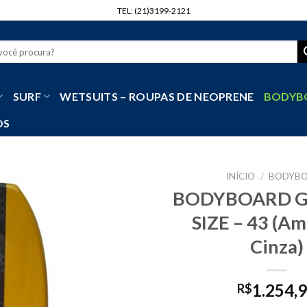
TEL: (21)3199-2121
r
SURF
WETSUITS – ROUPAS DE NEOPRENE
BODYB
OS
INÍCIO
/
BODYB
BODYBOARD 
SIZE – 43 (Am
Cinza)
1.254,
R$