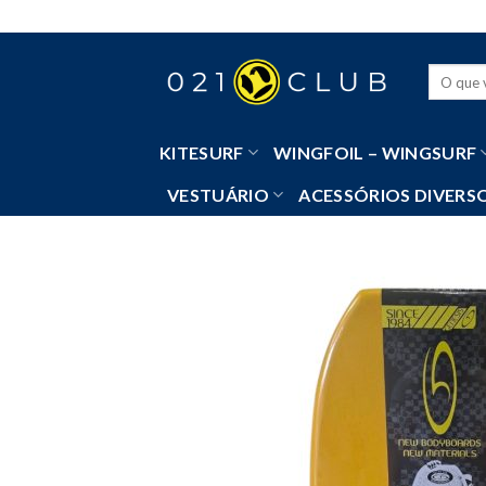
Skip
to
content
Pesquisa
por:
KITESURF
WINGFOIL – WINGSURF
VESTUÁRIO
ACESSÓRIOS DIVERS