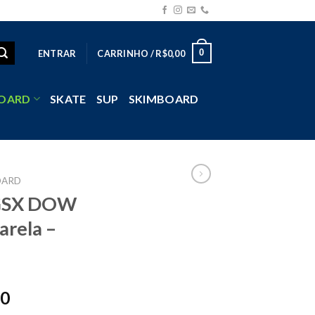
0
ENTRAR
CARRINHO /
R$
0,00
OARD
SKATE
SUP
SKIMBOARD
OARD
GSX DOW
arela –
90