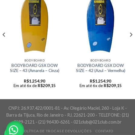
BODYBOARD
BODYBOARD
BODYBOARD GSX DOW
BODYBOARD GSX DOW
SIZE – 43 (Amarela – Cinza)
SIZE – 42 (Azul – Vermelha)
R$
1.254,90
R$
1.254,90
Em até 6x de
R$
209,15
Em até 6x de
R$
209,15
CNPJ: 26.937.422/0001-81 - Av. Olegário Maciel, 260 - Loja K -
Barra da Tijuca, Rio de Janeiro - RJ, 22621-200 - TELEFONE: (21)
3199-2121 - (21) 96430-6261 - 021club@021club.com.br
POLÍTICA DE TROCAS E DEVOLUÇÕES
CONTATO