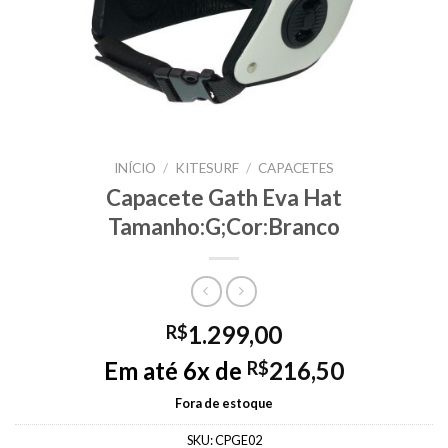
INÍCIO
/
KITESURF
/
CAPACETES
Capacete Gath Eva Hat
Tamanho:G;Cor:Branco
1.299,00
R$
Em até 6x de
216,50
R$
Fora de estoque
SKU:
CPGE02