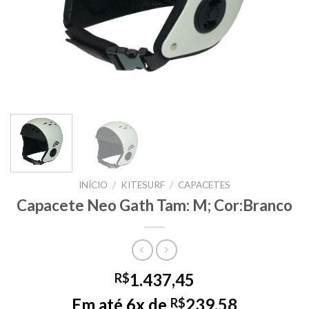
INÍCIO
/
KITESURF
/
CAPACETES
Capacete Neo Gath Tam: M; Cor:Branco
1.437,45
R$
Em até 6x de
239,58
R$