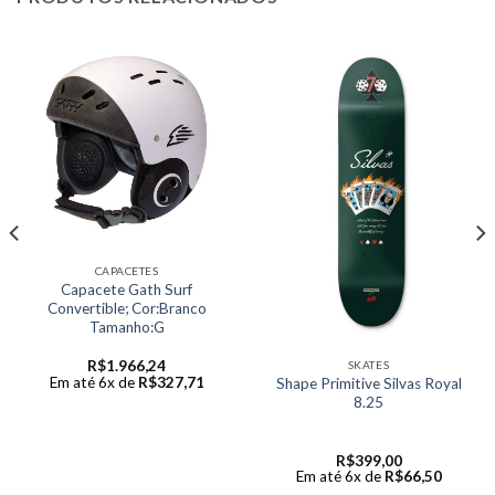
CAPACETES
Capacete Gath Surf
Convertible; Cor:Branco
Tamanho:G
R$
1.966,24
SKATES
Em até 6x de
R$
327,71
Shape Primitive Silvas Royal
8.25
R$
399,00
Em até 6x de
R$
66,50