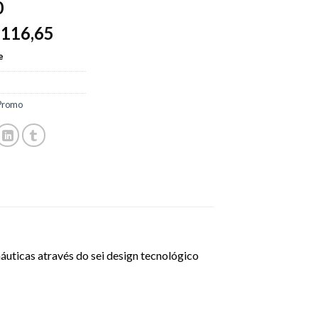
0
116,65
$
e
Promo
áuticas através do sei design tecnológico