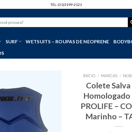
TEL: (21)3199-2121
r
SURF
WETSUITS – ROUPAS DE NEOPRENE
BODYB
OS
INÍCIO
/
MARCAS
/
NO
Colete Salva
Homologado
PROLIFE – CO
Marinho – T