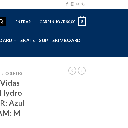
0
ENTRAR
CARRINHO /
R$
0,00
OARD
SKATE
SUP
SKIMBOARD
B
/
COLETES
 Vidas
 Hydro
R: Azul
AM: M