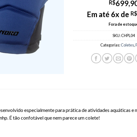
699,9
R$
Em até 6x de
R
Fora de estoqu
SKU:
CHPL04
Categorias:
Coletes
,
esenvolvido especialmente para prática de atividades aquáticas e n
hp. É tão confotável que nem parece um colete!