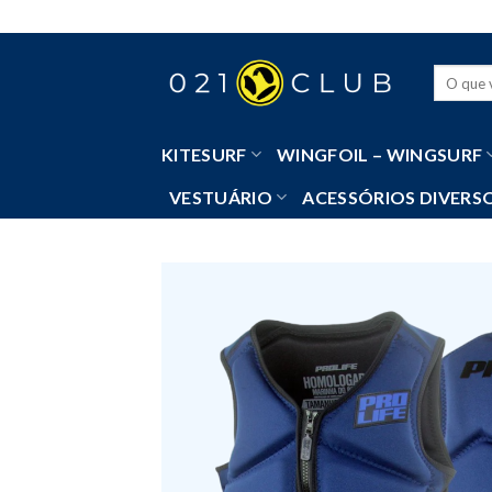
Skip
to
content
Pesquisa
por:
KITESURF
WINGFOIL – WINGSURF
VESTUÁRIO
ACESSÓRIOS DIVERS