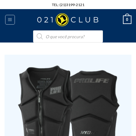
Skip
TEL: (21)3199-2121
to
content
0
Pesquisar
produtos