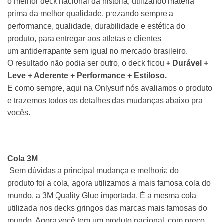
o melhor deck nacional da história, utilizando matéria
prima da melhor qualidade, prezando sempre a
performance, qualidade, durabilidade e estética do
produto, para entregar aos atletas e clientes
um
antiderrapante
sem igual no mercado brasileiro.
O resultado não podia ser outro, o
deck
ficou
+ Durável +
Leve + Aderente + Performance + Estiloso.
E como sempre, aqui na
Onlysurf
nós avaliamos o produto
e trazemos todos os detalhes das mudanças abaixo pra
vocês.
Cola 3M
Sem dúvidas a principal mudança e melhoria do
produto foi a cola, agora utilizamos a mais famosa cola do
mundo, a 3M Quality Glue importada. É a mesma cola
utilizada nos
decks
gringos das marcas mais famosas do
mundo. Agora você tem um produto nacional, com preço