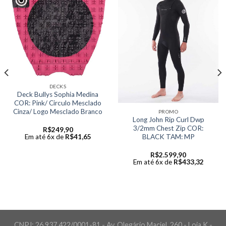
DECKS
Deck Bullys Sophia Medina
COR: Pink/ Circulo Mesclado
Cinza/ Logo Mesclado Branco
PROMO
Long John Rip Curl Dwp
3/2mm Chest Zip COR:
R$
249,90
Em até 6x de
R$
41,65
BLACK TAM: MP
R$
2.599,90
Em até 6x de
R$
433,32
CNPJ: 26.937.422/0001-81 - Av. Olegário Maciel, 260 - Loja K -