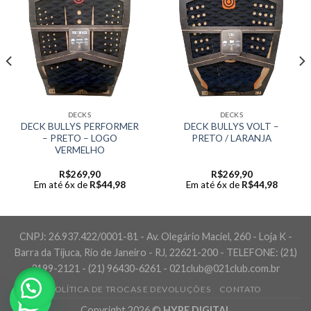
DECKS
DECKS
DECK BULLYS PERFORMER
DECK BULLYS VOLT –
– PRETO – LOGO
PRETO / LARANJA
VERMELHO
R$
269,90
R$
269,90
Em até 6x de
R$
44,98
Em até 6x de
R$
44,98
CNPJ: 26.937.422/0001-81 - Av. Olegário Maciel, 260 - Loja K -
Barra da Tijuca, Rio de Janeiro - RJ, 22621-200 - TELEFONE: (21)
3199-2121 - (21) 96430-6261 - 021club@021club.com.br
POLÍTICA DE TROCAS E DEVOLUÇÕES
CONTATO
Copyright 2026 ©
HYPE DIGITAL