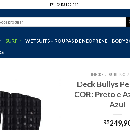
TEL: (21)3199-2121
r
SURF
WETSUITS – ROUPAS DE NEOPRENE
BODYB
OS
INÍCIO
/
SURFING
/
Deck Bullys P
COR: Preto e A
Azul
249,9
R$