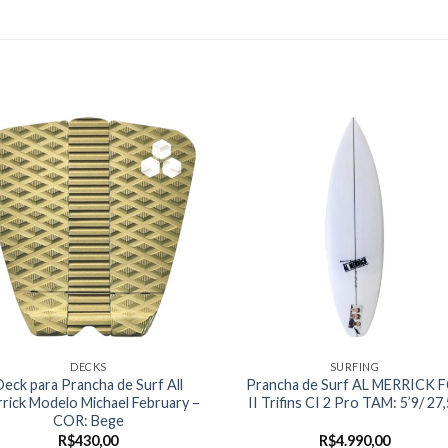
DECKS
SURFING
Deck para Prancha de Surf All
Prancha de Surf AL MERRICK 
rick Modelo Michael February –
II Trifins CI 2 Pro TAM: 5’9/ 27
COR: Bege
R$
430,00
R$
4.990,00