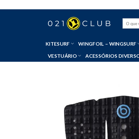
Skip
to
content
Pesquisa
por:
KITESURF
WINGFOIL – WINGSURF
VESTUÁRIO
ACESSÓRIOS DIVERS