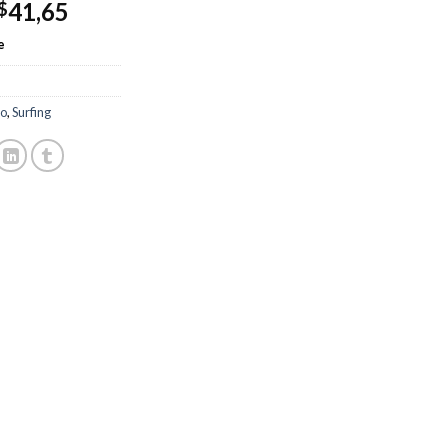
41,65
$
e
o
,
Surfing