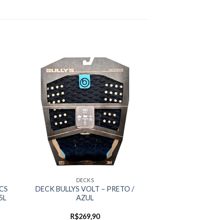
DECKS
FCS
DECK BULLYS VOLT – PRETO /
,5L
AZUL
R$
269,90