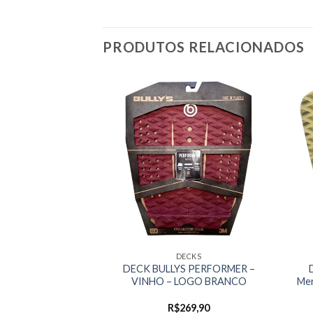
PRODUTOS RELACIONADOS
ECKS
DECKS
VOLT – PRETO /
DECK BULLYS PERFORMER –
ANJA
VINHO – LOGO BRANCO
Mer
69,90
R$
269,90