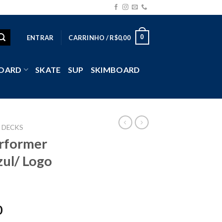
0
ENTRAR
CARRINHO /
R$
0,00
OARD
SKATE
SUP
SKIMBOARD
DECKS
erformer
zul/ Logo
0