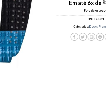
Em até 6x de
R
Fora de estoqu
SKU:
DBP03
Categorias:
Decks
,
Prom