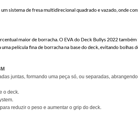
m um sistema de fresa multidirecional quadrado e vazado, onde co
rcentual maior de borracha. O EVA do Deck Bullys 2022 também fi
a uma película fina de borracha na base do deck, evitando bolhas d
3M
adas juntas, formando uma peça só, ou separadas, abrangendo
e o deck.
ystem.
 para reduzir o peso e aumentar o grip do
deck
.