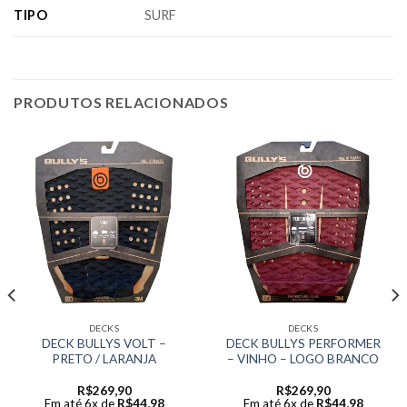
TIPO
SURF
PRODUTOS RELACIONADOS
DECKS
DECKS
DECK BULLYS VOLT –
DECK BULLYS PERFORMER
PRETO / LARANJA
– VINHO – LOGO BRANCO
R$
269,90
R$
269,90
Em até 6x de
R$
44,98
Em até 6x de
R$
44,98