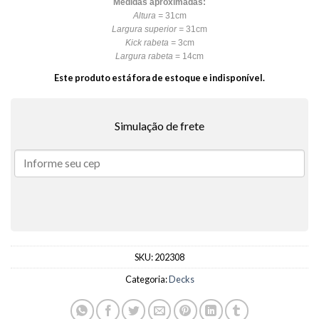
Medidas aproximadas:
Altura =
31cm
Largura superior =
31cm
Kick rabeta =
3cm
Largura rabeta
= 14cm
Este produto está fora de estoque e indisponível.
Simulação de frete
SKU:
202308
Categoria:
Decks