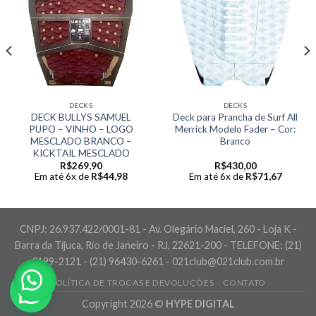
DECKS
DECKS
DECK BULLYS SAMUEL
Deck para Prancha de Surf All
PUPO – VINHO – LOGO
Merrick Modelo Fader – Cor:
MESCLADO BRANCO –
Branco
KICKTAIL MESCLADO
R$
269,90
R$
430,00
Em até 6x de
R$
44,98
Em até 6x de
R$
71,67
CNPJ: 26.937.422/0001-81 - Av. Olegário Maciel, 260 - Loja K -
Barra da Tijuca, Rio de Janeiro - RJ, 22621-200 - TELEFONE: (21)
3199-2121 - (21) 96430-6261 - 021club@021club.com.br
POLÍTICA DE TROCAS E DEVOLUÇÕES
CONTATO
Copyright 2026 ©
HYPE DIGITAL