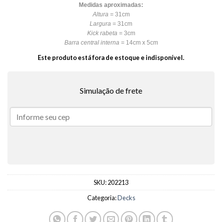
Medidas aproximadas:
Altura =
31cm
Largura =
31cm
Kick rabeta =
3cm
Barra central interna =
14cm x 5cm
Este produto está fora de estoque e indisponível.
Simulação de frete
SKU:
202213
Categoria:
Decks