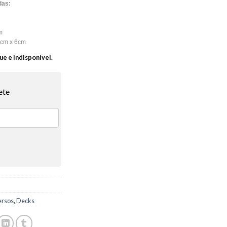
das:
m
cm x 6cm
ue e indisponível.
ete
ersos
,
Decks