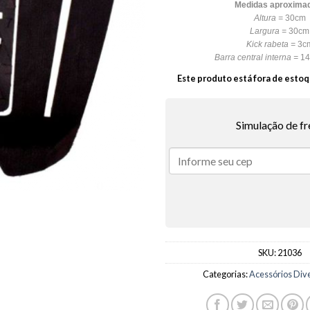
Medidas aproxima
Altura =
30cm
Largura =
30cm
Kick rabeta =
3c
Barra central interna =
14
Este produto está fora de estoq
Simulação de fr
SKU:
21036
Categorias:
Acessórios Div