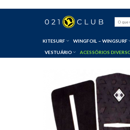
Skip
to
content
Pesquisa
por:
KITESURF
WINGFOIL – WINGSURF
VESTUÁRIO
ACESSÓRIOS DIVERS