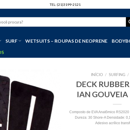
TEL: (21)3199-2121
r
SURF
WETSUITS – ROUPAS DE NEOPRENE
BODYB
OS
INÍCIO
/
SURFING
/
DECK RUBBER
IAN GOUVEIA
Composto de EVA Anatômico RS2020
Dureza: 30 Shore-A Densidade: 0,1
Adesivo acrílico transf