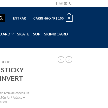
0
ENTRAR
CARRINHO /
R$
0,00
OARD
SKATE
SUP
SKIMBOARD
DECKS
 STICKY
 INVERT
 de 6mm de espessura
70gr/cm³ Atóxico +
erível.