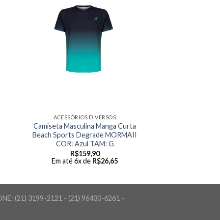
ACESSÓRIOS DIVERSOS
Camiseta Masculina Manga Curta
Beach Sports Degrade MORMAII
COR: Azul TAM: G
R$
159,90
Em até 6x de
R$
26,65
FONE: (21) 3199-2121 - (21) 96430-6261 -