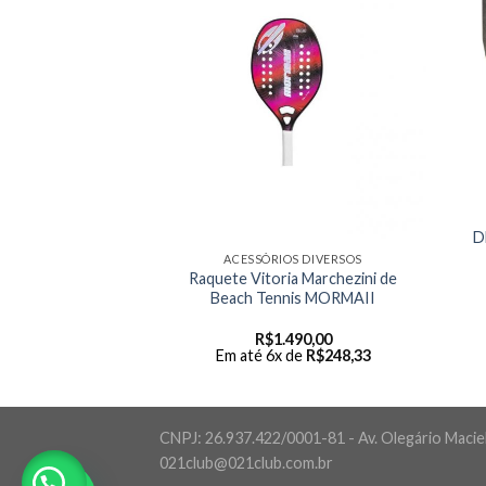
D
OS DIVERSOS
ACESSÓRIOS DIVERSOS
na BT Series COR:
Raquete Vitoria Marchezini de
AMANHO: M
Beach Tennis MORMAII
49,90
R$
1.490,00
 de
R$
24,98
Em até 6x de
R$
248,33
CNPJ: 26.937.422/0001-81 - Av. Olegário Maciel,
021club@021club.com.br