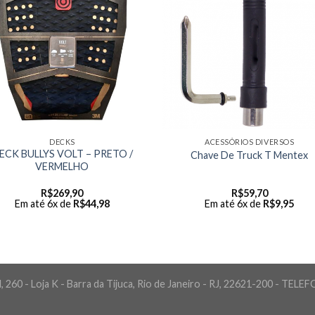
DECKS
ACESSÓRIOS DIVERSOS
ECK BULLYS VOLT – PRETO /
Chave De Truck T Mentex
VERMELHO
R$
269,90
R$
59,70
Em até 6x de
R$
44,98
Em até 6x de
R$
9,95
 260 - Loja K - Barra da Tijuca, Rio de Janeiro - RJ, 22621-200 - TELE