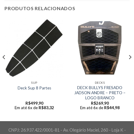
PRODUTOS RELACIONADOS
SUP
DECKS
DECK BULLYS FRESADO
Deck Sup 8 Partes
JADSON ANDRE – PRETO –
LOGO BRANCO
R$
499,90
R$
269,90
Em até 6x de
R$
83,32
Em até 6x de
R$
44,98
CNPJ: 26.937.422/0001-81 - Av. Olegário Maciel, 260 - Loja K -