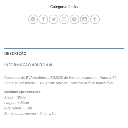
Categoria:
Decks
DESCRIÇÃO
INFORMAÇÃO ADICIONAL
Composto de EVA Anatômico RS2020 de 6mm de espessura Dureza: 30
Shore-A Densidade: 0,170gr/cm³ Atóxico + Adesivo acrílico transferível.
Medidas aproximadas:
Altura =
30cm
Largura =
30cm
Kick rabeta =
3cm
Barra central interna =
14cm x 6cm