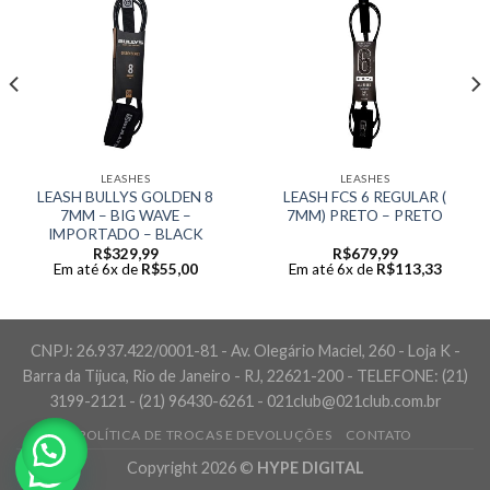
LEASHES
LEASHES
LEASH BULLYS GOLDEN 8
LEASH FCS 6 REGULAR (
7MM – BIG WAVE –
7MM) PRETO – PRETO
IMPORTADO – BLACK
R$
329,99
R$
679,99
Em até 6x de
R$
55,00
Em até 6x de
R$
113,33
CNPJ: 26.937.422/0001-81 - Av. Olegário Maciel, 260 - Loja K -
Barra da Tijuca, Rio de Janeiro - RJ, 22621-200 - TELEFONE: (21)
3199-2121 - (21) 96430-6261 - 021club@021club.com.br
POLÍTICA DE TROCAS E DEVOLUÇÕES
CONTATO
Copyright 2026 ©
HYPE DIGITAL