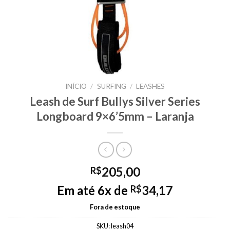
INÍCIO
/
SURFING
/
LEASHES
Leash de Surf Bullys Silver Series
Longboard 9×6’5mm – Laranja
205,00
R$
Em até 6x de
34,17
R$
Fora de estoque
SKU:
leash04