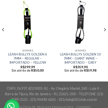
LEASHES
LEASHES
LEASH BULLYS GOLDEN 6
LEASH BULLYS GOLDEN 10
7MM – REGULAR –
7MM – GIANT WAVE –
IMPORTADO – YELLOW
IMPORTADO – GREY
R$
299,99
R$
359,90
Em até 6x de
R$
50,00
Em até 6x de
R$
59,98
CNPJ: 26.937.422/0001-81 - Av. Olegário Maciel, 260 - Loja K -
Barra da Tijuca, Rio de Janeiro - RJ, 22621-200 - TELEFONE: (21)
3199-2121 - (21) 96430-6261 - 021club@021club.com.br
POLÍTICA DE TROCAS E DEVOLUÇÕES
CONTATO