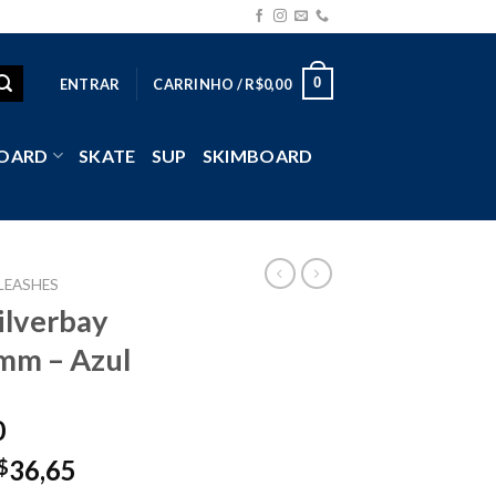
0
ENTRAR
CARRINHO /
R$
0,00
OARD
SKATE
SUP
SKIMBOARD
LEASHES
ilverbay
mm – Azul
0
36,65
$