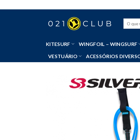
Skip
to
content
Pesquisa
por:
KITESURF
WINGFOIL – WINGSURF
VESTUÁRIO
ACESSÓRIOS DIVERS