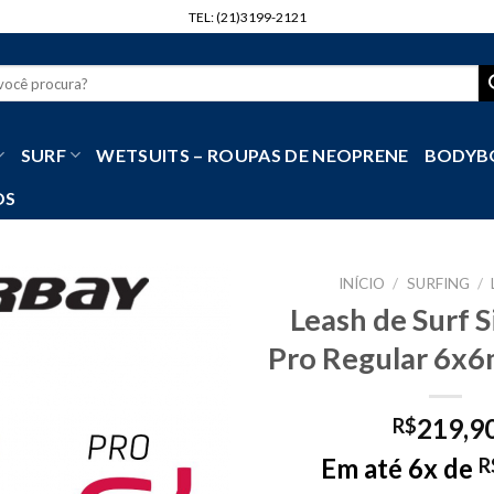
TEL: (21)3199-2121
r
SURF
WETSUITS – ROUPAS DE NEOPRENE
BODYB
OS
INÍCIO
/
SURFING
/
Leash de Surf S
Pro Regular 6x6
219,9
R$
Em até 6x de
R