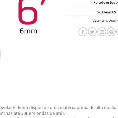
Fora de estoqu
SKU:
leash09
Categoria:
Leash
gular 6`6mm dispõe de uma matéria-prima de alta qualidad
nchas até 30L em ondas de até 5′.