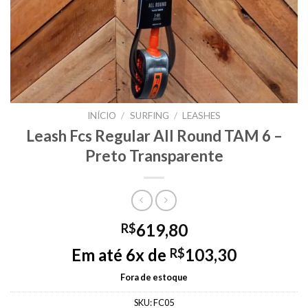
INÍCIO
/
SURFING
/
LEASHES
Leash Fcs Regular All Round TAM 6 –
Preto Transparente
619,80
R$
Em até 6x de
103,30
R$
Fora de estoque
SKU:
FC05