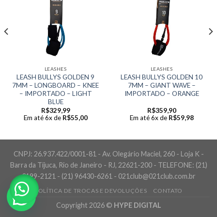
LEASHES
LEASHES
LEASH BULLYS GOLDEN 9
LEASH BULLYS GOLDEN 10
7MM – LONGBOARD – KNEE
7MM – GIANT WAVE –
– IMPORTADO – LIGHT
IMPORTADO – ORANGE
BLUE
R$
329,99
R$
359,90
Em até 6x de
R$
55,00
Em até 6x de
R$
59,98
CNPJ: 26.937.422/0001-81 - Av. Olegário Maciel, 260 - Loja K -
Barra da Tijuca, Rio de Janeiro - RJ, 22621-200 - TELEFONE: (21)
3199-2121 - (21) 96430-6261 - 021club@021club.com.br
POLÍTICA DE TROCAS E DEVOLUÇÕES
CONTATO
Copyright 2026 ©
HYPE DIGITAL