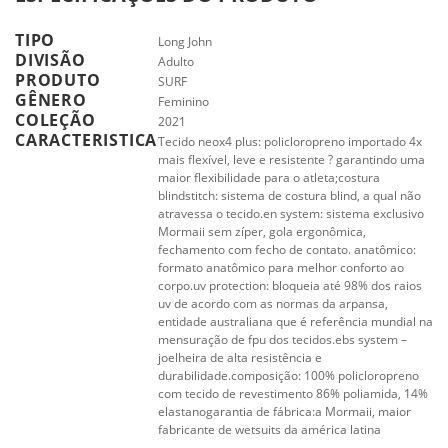
TIPO
Long John
DIVISÃO
Adulto
PRODUTO
SURF
GÊNERO
Feminino
COLEÇÃO
2021
CARACTERISTICA
Tecido neox4 plus: policloropreno importado 4x
mais flexível, leve e resistente ? garantindo uma
maior flexibilidade para o atleta;costura
blindstitch: sistema de costura blind, a qual não
atravessa o tecido.en system: sistema exclusivo
Mormaii sem zíper, gola ergonômica,
fechamento com fecho de contato. anatômico:
formato anatômico para melhor conforto ao
corpo.uv protection: bloqueia até 98% dos raios
uv de acordo com as normas da arpansa,
entidade australiana que é referência mundial na
mensuração de fpu dos tecidos.ebs system –
joelheira de alta resistência e
durabilidade.composição: 100% policloropreno
com tecido de revestimento 86% poliamida, 14%
elastanogarantia de fábrica:a Mormaii, maior
fabricante de wetsuits da américa latina