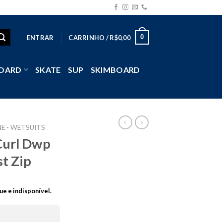
0
ENTRAR
CARRINHO /
R$
0,00
OARD
SKATE
SUP
SKIMBOARD
E - WETSUITS
Curl Dwp
t Zip
ue e indisponível.