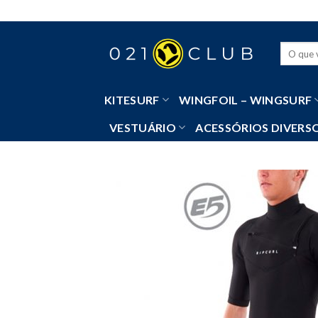
Skip
to
content
Pesquisa
por:
KITESURF
WINGFOIL – WINGSURF
VESTUÁRIO
ACESSÓRIOS DIVERS