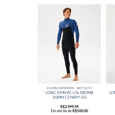
ENE - WETSUITS
ROUPAS NEOPRENE - WETSUITS
C L/SL EBOMB
LONG JOHN RC L/SL EBOMB
LO
Z NAVY P
3/2MM CZ NAVY GG
999,99
R$
2.999,99
 de
R$
500,00
Em até 6x de
R$
500,00