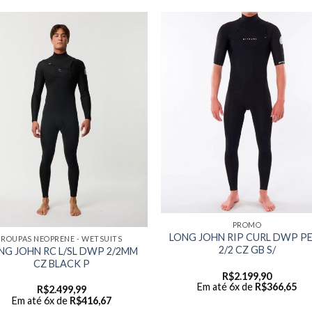
PROMO
LONG JOHN RIP CURL DWP P
ROUPAS NEOPRENE - WETSUITS
2/2 CZ GB S/
NG JOHN RC L/SL DWP 2/2MM
CZ BLACK P
R$
2.199,90
Em até 6x de
R$
366,65
R$
2.499,99
Em até 6x de
R$
416,67