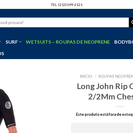
TEL: (21)3199-2121
r
SURF
WETSUITS – ROUPAS DE NEOPRENE
BODYB
OS
INÍCIO
/
ROUPAS NEOPREN
Long John Rip 
2/2Mm Ches
Este produto está fora de estoq