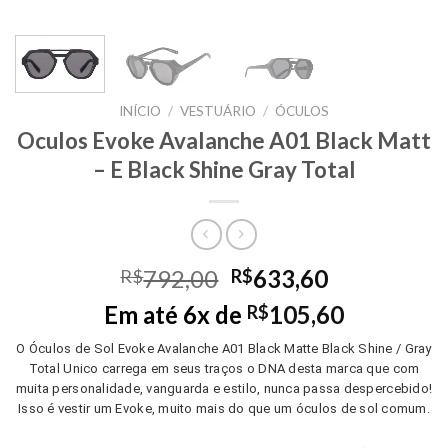
INÍCIO
/
VESTUÁRIO
/
ÓCULOS
Oculos Evoke Avalanche A01 Black Matt
– E Black Shine Gray Total
Original
Current
792,00
633,60
R$
R$
price
price
Em até 6x de
105,60
R$
was:
is:
R$792,00.
R$633,60.
O Óculos de Sol Evoke Avalanche A01 Black Matte Black Shine / Gray
Total Unico carrega em seus traços o DNA desta marca que com
muita personalidade, vanguarda e estilo, nunca passa despercebido!
Isso é vestir um Evoke, muito mais do que um óculos de sol comum.