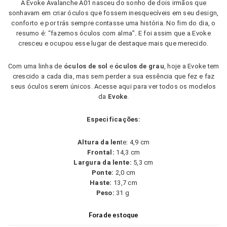
A Evoke
Avalanche A01
nasceu do sonho de dois irmãos que
sonhavam em criar óculos que fossem inesquecíveis em seu design,
conforto e por trás sempre contasse uma história. No fim do dia, o
resumo é: “fazemos óculos com alma”. E foi assim que a Evoke
cresceu e ocupou esse lugar de destaque mais que merecido.
Com uma linha de
óculos de sol
e
óculos de grau
, hoje a Evoke tem
crescido a cada dia, mas sem perder a sua essência que fez e faz
seus óculos serem únicos. Acesse aqui para ver todos os modelos
da
Evoke
.
Especificações:
Altura da len
te: 4,9 cm
Frontal:
14,3 cm
Largura da lente:
5,3 cm
Ponte:
2,0 cm
Haste:
13,7 cm
Peso:
31 g
Fora de estoque