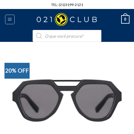
Skip
TEL: (21)3199-2121
to
content
0
Pesquisar
produtos
20% OFF