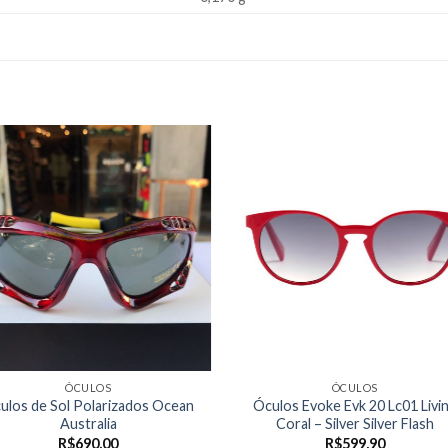
ÓCULOS
ÓCULOS
ulos de Sol Polarizados Ocean
Óculos Evoke Evk 20 Lc01 Livi
Australia
Coral – Silver Silver Flash
R$
690,00
R$
599,90