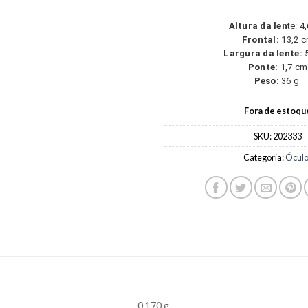
Altura da len
te: 4
Frontal:
13,2 
Largura da lente:
5
Ponte:
1,7 cm
Peso:
36
g
Fora de estoqu
SKU:
202333
Categoria:
Óculo
0,170 g