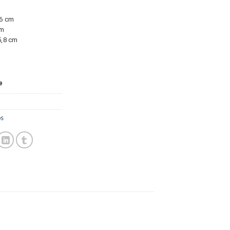
,6 cm
cm
,8 cm
e
s