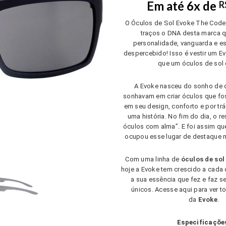
Em até 6x de
R
was
R$5
O Óculos de Sol Evoke The Code 
traços o DNA desta marca 
personalidade, vanguarda e es
despercebido! Isso é vestir um E
que um óculos de sol
A Evoke nasceu do sonho de 
sonhavam em criar óculos que fo
em seu design, conforto e por t
uma história. No fim do dia, o 
óculos com alma”. E foi assim qu
ocupou esse lugar de destaque 
Com uma linha de
óculos de sol
hoje a Evoke tem crescido a cada
a sua essência que fez e faz 
únicos. Acesse aqui para ver 
da
Evoke
.
Especificaçõe