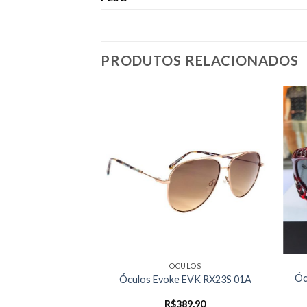
PRODUTOS RELACIONADOS
ÓCULOS
Óc
Óculos Evoke EVK RX23S 01A
R$
389,90