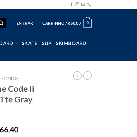
0
ENTRAR
CARRINHO /
R$
0,00
OARD
SKATE
SUP
SKIMBOARD
/
ÓCULOS
e Code Ii
 Tte Gray
ginal
Current
66,40
ce
price