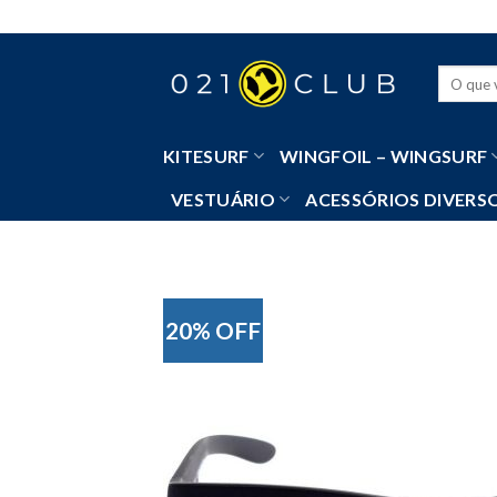
Skip
to
content
Pesquisa
por:
KITESURF
WINGFOIL – WINGSURF
VESTUÁRIO
ACESSÓRIOS DIVERS
20% OFF