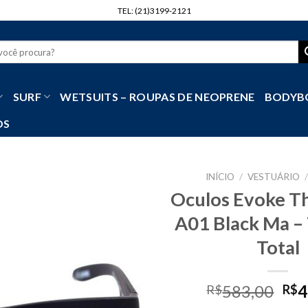
TEL: (21)3199-2121
r
SURF
WETSUITS – ROUPAS DE NEOPRENE
BODYB
OS
INÍCIO
/
VESTUÁRIO
Oculos Evoke Th
A01 Black Ma –
Total
Ori
583,00
4
R$
R$
pri