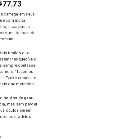
77,73
$
:
is:
83,00.
R$466,40.
II carrega em seus
que com muita
tilo, nuca passa
voke, muito mais do
 comum.
dois irmãos que
ssem inesquecíveis
rás sempre contasse
resumo é: “fazemos
e a Evoke cresceu e
mais que merecido.
e
óculos de grau
,
 dia, mas sem perder
seus óculos serem
todos os modelos
s: