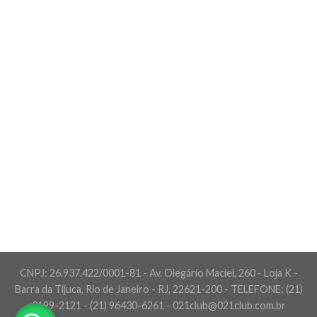
CNPJ: 26.937.422/0001-81 - Av. Olegário Maciel, 260 - Loja K -
Barra da Tijuca, Rio de Janeiro - RJ, 22621-200 - TELEFONE: (21)
3199-2121 - (21) 96430-6261 - 021club@021club.com.br