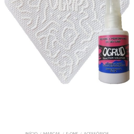
INÍCIO
/
MARCAS
/
F-ONE
/
ACESSÓRIOS