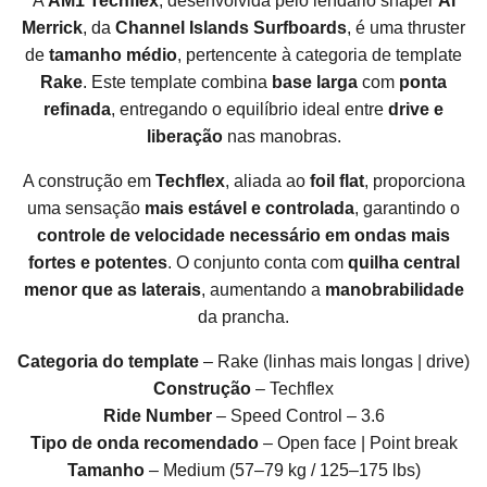
A
AM1 Techflex
, desenvolvida pelo lendário shaper
Al
Merrick
, da
Channel Islands Surfboards
, é uma thruster
de
tamanho médio
, pertencente à categoria de template
Rake
. Este template combina
base larga
com
ponta
refinada
, entregando o equilíbrio ideal entre
drive e
liberação
nas manobras.
A construção em
Techflex
, aliada ao
foil flat
, proporciona
uma sensação
mais estável e controlada
, garantindo o
controle de velocidade necessário em ondas mais
fortes e potentes
. O conjunto conta com
quilha central
menor que as laterais
, aumentando a
manobrabilidade
da prancha.
Categoria do template
– Rake (linhas mais longas | drive)
Construção
– Techflex
Ride Number
– Speed Control – 3.6
Tipo de onda recomendado
– Open face | Point break
Tamanho
– Medium (57–79 kg / 125–175 lbs)