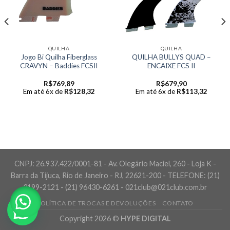
QUILHA
QUILHA
Jogo Bi Quilha Fiberglass
QUILHA BULLYS QUAD –
CRAVYN – Baddies FCSII
ENCAIXE FCS II
R$
769,89
R$
679,90
Em até 6x de
R$
128,32
Em até 6x de
R$
113,32
CNPJ: 26.937.422/0001-81 - Av. Olegário Maciel, 260 - Loja K -
Barra da Tijuca, Rio de Janeiro - RJ, 22621-200 - TELEFONE: (21)
3199-2121 - (21) 96430-6261 - 021club@021club.com.br
POLÍTICA DE TROCAS E DEVOLUÇÕES
CONTATO
Copyright 2026 ©
HYPE DIGITAL