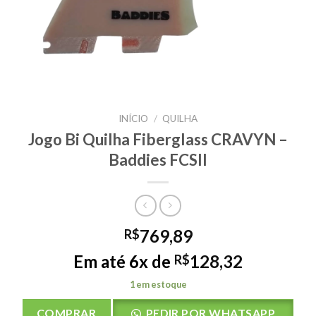
INÍCIO
/
QUILHA
Jogo Bi Quilha Fiberglass CRAVYN –
Baddies FCSII
769,89
R$
Em até 6x de
128,32
R$
1 em estoque
COMPRAR
PEDIR POR WHATSAPP