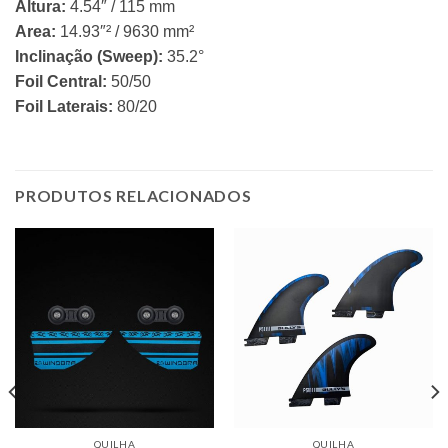
Altura:
4.54″ / 11​5 mm
Area:
14.93″² / 9630 mm²
Inclinação (Sweep):
35.2°
Foil Central:
​50/50
Foil Laterais:
80/20
PRODUTOS RELACIONADOS
QUILHA
QUILHA